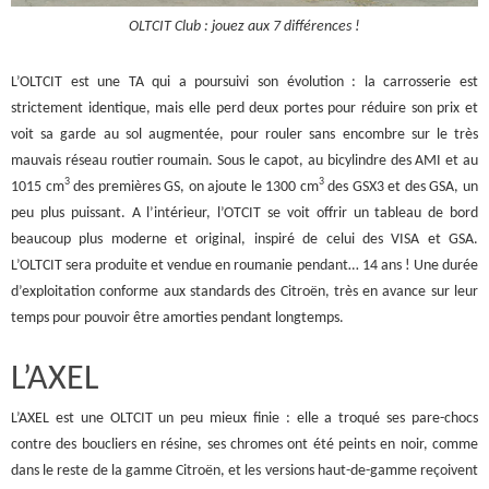
OLTCIT Club : jouez aux 7 différences !
L’OLTCIT est une TA qui a poursuivi son évolution : la carrosserie est
strictement identique, mais elle perd deux portes pour réduire son prix et
voit sa garde au sol augmentée, pour rouler sans encombre sur le très
mauvais réseau routier roumain. Sous le capot, au bicylindre des AMI et au
3
3
1015 cm
des premières GS, on ajoute le 1300 cm
des GSX3 et des GSA, un
peu plus puissant. A l’intérieur, l’OTCIT se voit offrir un tableau de bord
beaucoup plus moderne et original, inspiré de celui des VISA et GSA.
L’OLTCIT sera produite et vendue en roumanie pendant… 14 ans ! Une durée
d’exploitation conforme aux standards des Citroën, très en avance sur leur
temps pour pouvoir être amorties pendant longtemps.
L’AXEL
L’AXEL est une OLTCIT un peu mieux finie : elle a troqué ses pare-chocs
contre des boucliers en résine, ses chromes ont été peints en noir, comme
dans le reste de la gamme Citroën, et les versions haut-de-gamme reçoivent