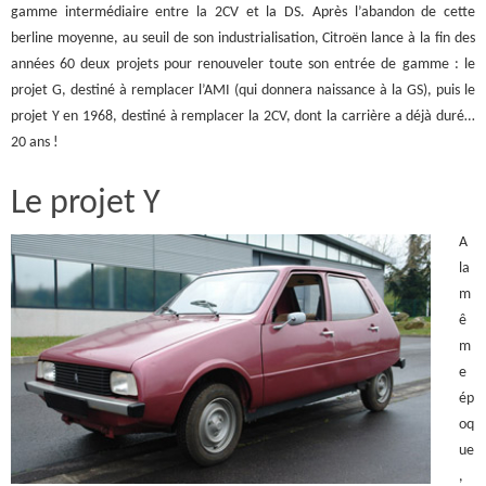
gamme intermédiaire entre la 2CV et la DS. Après l’abandon de cette
berline moyenne, au seuil de son industrialisation, Citroën lance à la fin des
années 60 deux projets pour renouveler toute son entrée de gamme : le
projet G, destiné à remplacer l’AMI (qui donnera naissance à la GS), puis le
projet Y en 1968, destiné à remplacer la 2CV, dont la carrière a déjà duré…
20 ans !
Le projet Y
A
la
m
ê
m
e
ép
oq
ue
,