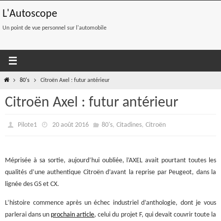
Passer
L'Autoscope
vers
le
Un point de vue personnel sur l'automobile
contenu
Home
80's
Citroën Axel : futur antérieur
Citroën Axel : futur antérieur
,
,
Pilote1
20 août 2016
80's
Citadines
Citroën
Méprisée à sa sortie, aujourd’hui oubliée, l’AXEL avait pourtant toutes les
qualités d’une authentique Citroën d’avant la reprise par Peugeot, dans la
lignée des GS et CX.
L’histoire commence après un échec industriel d’anthologie, dont je vous
parlerai dans un
prochain article
, celui du projet F, qui devait couvrir toute la