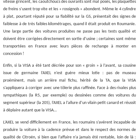
vitesse grincent, les caoutchoucs des ouvrants sont mal posés, les plaquettes
de freins s’usent trop vite et les « rossignols » abondent. Même le 4 cylindre
à plat, pourtant réputé pour sa fiabilité sur la GS, présentait des signes de
faiblesse à de très faibles kilométrages, quand il était produit en Roumanie.
Une large partie des voitures produites ne passe pas les tests qualité et
doivent être corrigées directement en sortie d’usine ; certaines sont même
transportées en France avec leurs pièces de rechange à monter en
concession !
Enfin, si la VISA a été tant décriée pour son « groin » à l’avant, sa cousine
issue de germaine l’AXEL n’est guère mieux lotie : pas de museau
proéminent, mais un arrière mal fichu, hérité de la TA, que la VISA
s’appliquera à corriger avec une tôlerie plus raffinée. Face à des rivales plus
sympathiques (la R5, par exemple) ou dessinées comme des voitures du
segment supérieur (la 205), l’AXEL a l’allure d’un vilain petit canard et réussit
à déplaire autant que la VISA…
L’AXEL se vend difficilement en France, les roumains s’avèrent incapable de
produire la voiture à la cadence prévue et dans le respect des normes de
qualité de Citroën, si bien que l’affaire n’a jamais été rentable, loin de là :