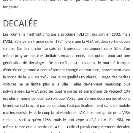
dernier est beaucoup trop horizontal, ce qui rend la position de conduite
fatigante.
DECALÉE
Les roumains mettront cinq ans à produire l’OLTCIT, qui sort en 1982, mais
l’AXEL n’arrive en France qu’en 1984, alors que la VISA est déjà sortie depuis
six ans. Sur le marché français, on trouve par conséquent deux filles d’un
même programme, très similaires en apparence, mais qui ont pourtant une
génération de décalage ! De surcroît, entre les deux, le marché français
d’entrée de gamme a complètement changé de tournure, notamment avec
la sortie de la 205 en 1982. Par leurs qualités routières, l’usage des petites
voitures ne se limite plus à la ville : elles deviennent beaucoup plus
polyvalentes. La VISA avec ses quatre portes et son moteur de Peugeot 104
est plus à même de jouer ce rôle que l’AXEL, qui n’a que deux portes et dont
le moteur est bruyant par conception, tout particulièrement dans ce modèle
mal insonorisé. Mais le coup fatal viendra de l’AX, la remplaçante de la VISA
: elle ne sortira qu’en 1986, mais le prototype a déjà fuité dès 1984, en
même temps que la sortie de l’AXEL ! Celle-ci paraît complètement décalée