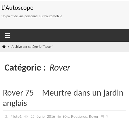
Passer
L'Autoscope
vers
le
Un point de vue personnel sur l'automobile
contenu
Home
Archive par catégorie "Rover"
Catégorie :
Rover
Rover 75 – Meurtre dans un jardin
anglais
,
,
4
Pilote1
25 février 2016
90's
Routières
Rover