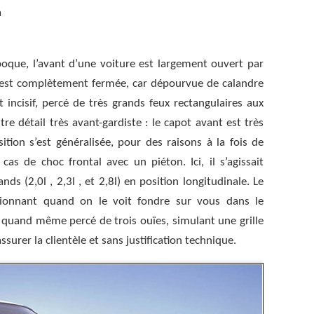
à
poque, l’avant d’une voiture est largement ouvert par
nt est complètement fermée, car dépourvue de calandre
incisif, percé de très grands feux rectangulaires aux
tre détail très avant-gardiste : le capot avant est très
ition s’est généralisée, pour des raisons à la fois de
cas de choc frontal avec un piéton. Ici, il s’agissait
ds (2,0l , 2,3l , et 2,8l) en position longitudinale. Le
sionnant quand on le voit fondre sur vous dans le
a quand même percé de trois ouïes, simulant une grille
surer la clientèle et sans justification technique.