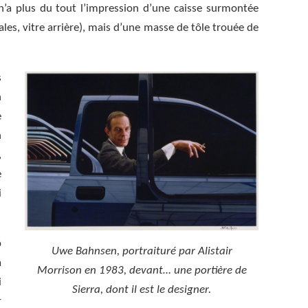
 n’a plus du tout l’impression d’une caisse surmontée
ales, vitre arrière), mais d’une masse de tôle trouée de
s
n
e
n
,
e
i
p
Uwe Bahnsen, portraituré par Alistair
a
Morrison en 1983, devant… une portière de
i
Sierra, dont il est le designer.
r