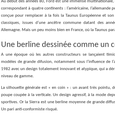
Au début des années 80, Ford est une immense multinationale, 
correspondant à quatre continents : l’américaine, l’allemande pour
conçue pour remplacer à la fois la Taunus Européenne et so
classiques, issues d’une ancêtre commune datant des anné
Allemagne. Mais un peu moins bien en France, où la Taunus para
Une berline dessinée comme un 
A une époque où les autres constructeurs se lançaient tim
modèles de grande difusion, notamment sous l’influence de l’
1982 avec un design totalement innovant et atypique, qui a déro
niveau de gamme.
La silhouette générale est « en coin » : un avant très pointu, d
poupe coupée à la verticale. Un design agressif, à la mode dep
sportives. Or la Sierra est une berline moyenne de grande diffu
Un pari anti-conformiste risqué.