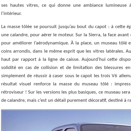
ses hautes vitres, ce qui donne une ambiance lumineuse 
l’intérieur.
La masse tôlée se poursuit jusqu’au bout du capot : à cette é
une calandre, pour aérer le moteur. Sur la Sierra, la face ava
pour améliorer l’aérodynamique. À la place, un museau tôlé et 
coins arrondis, dans le même esprit que les vitres latérales. Au
haut par rapport à la ligne de caisse. Aujourd’hui cette dispos
solidité en cas de collision et de limitation des blessures en 
simplement de réussir à caser sous le capot les trois V6 alleman
résultat visuel renforce la masse du museau tôlé : impres
rétroviseur ! Sur les versions les plus basiques, ce museau ser
de calandre, mais c’est un détail purement décoratif, destiné à ras