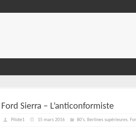
Ford Sierra – L’anticonformiste
Pilote1
15 mars 2016
80's
,
Berlines supérieures
,
Fo