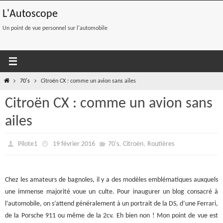
Passer
L'Autoscope
vers
le
Un point de vue personnel sur l'automobile
contenu
Home
70's
Citroën CX : comme un avion sans ailes
Citroën CX : comme un avion sans
ailes
,
,
Pilote1
19 février 2016
70's
Citroën
Routières
Chez les amateurs de bagnoles, il y a des modèles emblématiques auxquels
une immense majorité voue un culte. Pour inaugurer un blog consacré à
l’automobile, on s’attend généralement à un portrait de la DS, d’une Ferrari,
de la Porsche 911 ou même de la 2cv. Eh bien non ! Mon point de vue est