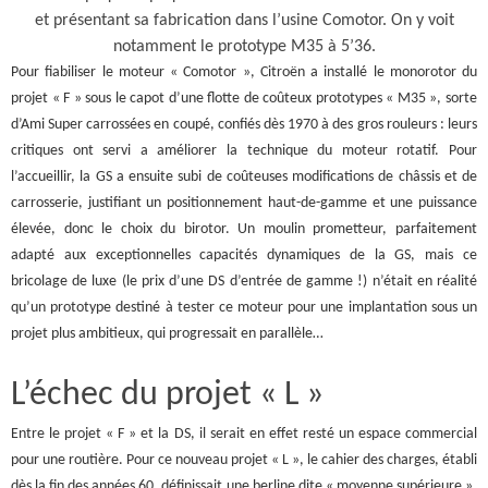
et présentant sa fabrication dans l’usine Comotor. On y voit
notamment le prototype M35 à 5’36.
Pour fiabiliser le moteur « Comotor », Citroën a installé le monorotor du
projet « F » sous le capot d’une flotte de coûteux prototypes « M35 », sorte
d’Ami Super carrossées en coupé, confiés dès 1970 à des gros rouleurs : leurs
critiques ont servi a améliorer la technique du moteur rotatif. Pour
l’accueillir, la GS a ensuite subi de coûteuses modifications de châssis et de
carrosserie, justifiant un positionnement haut-de-gamme et une puissance
élevée, donc le choix du birotor. Un moulin prometteur, parfaitement
adapté aux exceptionnelles capacités dynamiques de la GS, mais ce
bricolage de luxe (le prix d’une DS d’entrée de gamme !) n’était en réalité
qu’un prototype destiné à tester ce moteur pour une implantation sous un
projet plus ambitieux, qui progressait en parallèle…
L’échec du projet « L »
Entre le projet « F » et la DS, il serait en effet resté un espace commercial
pour une routière. Pour ce nouveau projet « L », le cahier des charges, établi
dès la fin des années 60, définissait une berline dite « moyenne supérieure »,