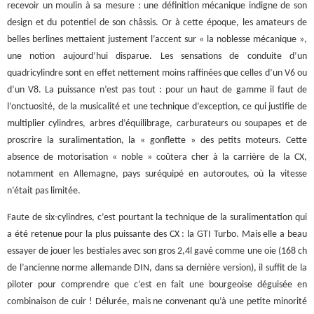
recevoir un moulin à sa mesure : une définition mécanique indigne de son
design et du potentiel de son châssis. Or à cette époque, les amateurs de
belles berlines mettaient justement l’accent sur « la noblesse mécanique »,
une notion aujourd’hui disparue. Les sensations de conduite d’un
quadricylindre sont en effet nettement moins raffinées que celles d’un V6 ou
d’un V8. La puissance n’est pas tout : pour un haut de gamme il faut de
l’onctuosité, de la musicalité et une technique d’exception, ce qui justifie de
multiplier cylindres, arbres d’équilibrage, carburateurs ou soupapes et de
proscrire la suralimentation, la « gonflette » des petits moteurs. Cette
absence de motorisation « noble » coûtera cher à la carrière de la CX,
notamment en Allemagne, pays suréquipé en autoroutes, où la vitesse
n’était pas limitée.
Faute de six-cylindres, c’est pourtant la technique de la suralimentation qui
a été retenue pour la plus puissante des CX : la GTI Turbo. Mais elle a beau
essayer de jouer les bestiales avec son gros 2,4l gavé comme une oie (168 ch
de l’ancienne norme allemande DIN, dans sa dernière version), il suffit de la
piloter pour comprendre que c’est en fait une bourgeoise déguisée en
combinaison de cuir ! Délurée, mais ne convenant qu’à une petite minorité