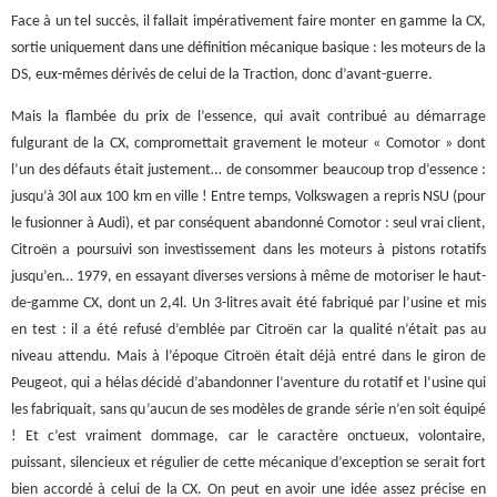
Face à un tel succès, il fallait impérativement faire monter en gamme la CX,
sortie uniquement dans une définition mécanique basique : les moteurs de la
DS, eux-mêmes dérivés de celui de la Traction, donc d’avant-guerre.
Mais la flambée du prix de l’essence, qui avait contribué au démarrage
fulgurant de la CX, compromettait gravement le moteur « Comotor » dont
l’un des défauts était justement… de consommer beaucoup trop d’essence :
jusqu’à 30l aux 100 km en ville ! Entre temps, Volkswagen a repris NSU (pour
le fusionner à Audi), et par conséquent abandonné Comotor : seul vrai client,
Citroën a poursuivi son investissement dans les moteurs à pistons rotatifs
jusqu’en… 1979, en essayant diverses versions à même de motoriser le haut-
de-gamme CX, dont un 2,4l. Un 3-litres avait été fabriqué par l’usine et mis
en test : il a été refusé d’emblée par Citroën car la qualité n’était pas au
niveau attendu. Mais à l’époque Citroën était déjà entré dans le giron de
Peugeot, qui a hélas décidé d’abandonner l’aventure du rotatif et l’usine qui
les fabriquait, sans qu’aucun de ses modèles de grande série n’en soit équipé
! Et c’est vraiment dommage, car le caractère onctueux, volontaire,
puissant, silencieux et régulier de cette mécanique d’exception se serait fort
bien accordé à celui de la CX. On peut en avoir une idée assez précise en